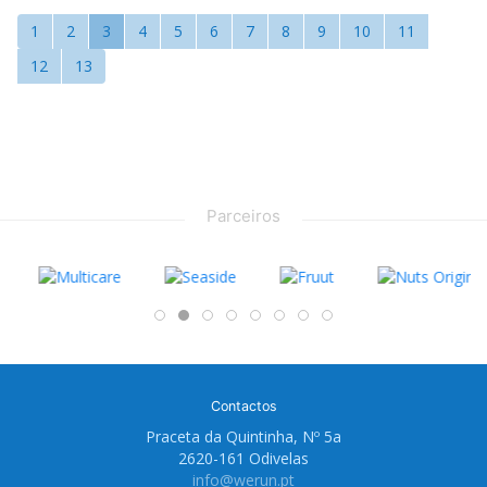
1
2
3
4
5
6
7
8
9
10
11
12
13
Parceiros
Contactos
Praceta da Quintinha, Nº 5a
2620-161 Odivelas
info@werun.pt