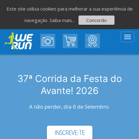
Este site utiliza cookies para melhorar a sua experiência de
navegação.
Saiba mais...
Concordo
Toggl
navig
37ª Corrida da Festa do
Avante! 2026
A não perder, dia 6 de Setembro.
INSCREVE-TE