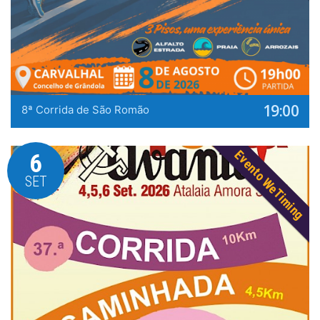
19:00
8ª Corrida de São Romão
Evento WeTiming
6
SET