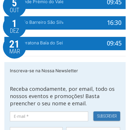
Evento WeTiming
5
09:45
10º Grande Prémio do Vale Grande 2026
OUT
1
16:30
6ª Edição Barreiro São Silvestre 2026
DEZ
21
09:45
Meia Maratona Baía do Seixal 2027
MAR
Inscreva-se na Nossa Newsletter
Receba comodamente, por email, todo os
nossos eventos e promoções! Basta
preencher o seu nome e email.
SUBSCREVER