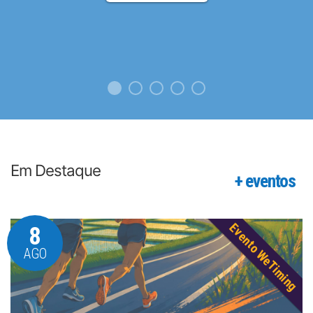
Em Destaque
+ eventos
Evento WeTiming
8
AGO