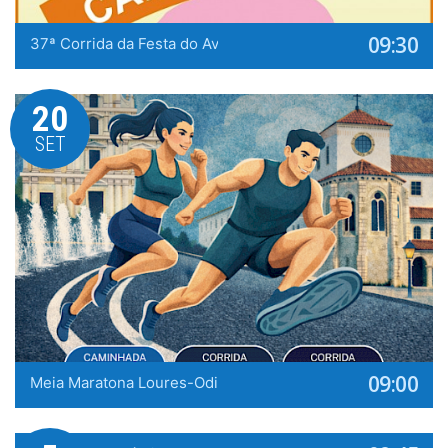
09:30
37ª Corrida da Festa do Avante! 2026
20
SET
09:00
Meia Maratona Loures-Odivelas-Loures 2026