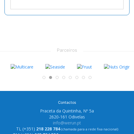
Parceiros
Contactos
Praceta da Quintinha, Nº 5a
2620-161 Odivelas
info@werun.pt
TL (+351)
218 228 784
(chamada para a rede fixa nacional)