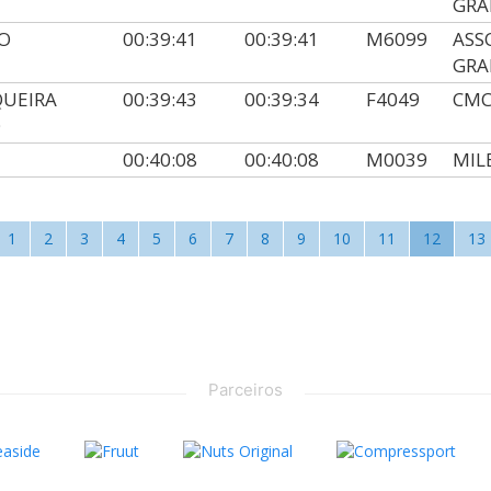
GRA
O
00:39:41
00:39:41
M6099
ASS
GRA
QUEIRA
00:39:43
00:39:34
F4049
CMC
O
00:40:08
00:40:08
M0039
MIL
1
2
3
4
5
6
7
8
9
10
11
12
13
Parceiros