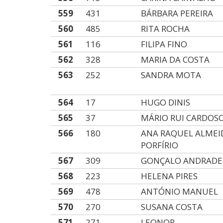
559
431
BÁRBARA PEREIRA
560
485
RITA ROCHA
561
116
FILIPA FINO
562
328
MARIA DA COSTA
563
252
SANDRA MOTA
564
17
HUGO DINIS
565
37
MÁRIO RUI CARDOS
566
180
ANA RAQUEL ALMEI
PORFÍRIO
567
309
GONÇALO ANDRADE
568
223
HELENA PIRES
569
478
ANTÓNIO MANUEL
570
270
SUSANA COSTA
571
271
LEONOR