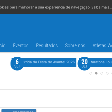
cookies para melhorar a sua experiência de navegação.
Saiba mais...
cio
Eventos
Resultados
Sobre nós
Atletas W
6
20
iming
Evento WeTiming
Romão
37ª Corrida da Festa do Avante! 2026
Meia Maratona Lou
SET
SET