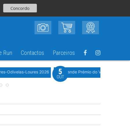
Concordo
e Run
Contactos
Parceiros
5
Evento WeTimi
res-Odivelas-Loures 2026
10º Grande Prémio do Vale Grande 20
OUT