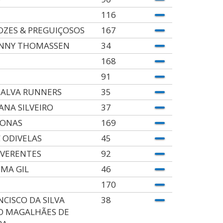
116
OZES & PREGUIÇOSOS
167
NNY THOMASSEN
34
168
91
ALVA RUNNERS
35
ANA SILVEIRO
37
IONAS
169
 ODIVELAS
45
EVERENTES
92
IMA GIL
46
170
NCISCO DA SILVA
38
O MAGALHÃES DE