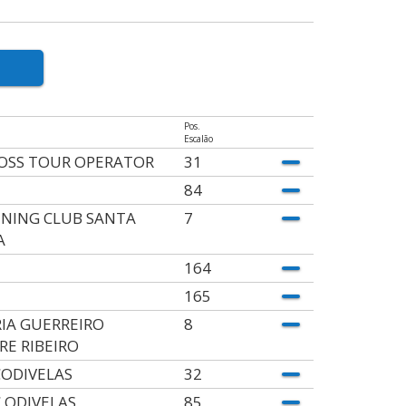
Pos.
Escalão
OSS TOUR OPERATOR
31
84
NING CLUB SANTA
7
A
164
165
IA GUERREIRO
8
IRE RIBEIRO
ODIVELAS
32
 ODIVELAS
85