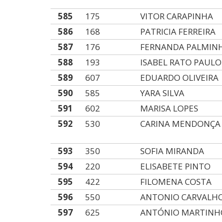
585
175
VITOR CARAPINHA
586
168
PATRICIA FERREIRA
587
176
FERNANDA PALMIN
588
193
ISABEL RATO PAULO
589
607
EDUARDO OLIVEIRA
590
585
YARA SILVA
591
602
MARISA LOPES
592
530
CARINA MENDONÇA
593
350
SOFIA MIRANDA
594
220
ELISABETE PINTO
595
422
FILOMENA COSTA
596
550
ANTONIO CARVALH
597
625
ANTÓNIO MARTINH