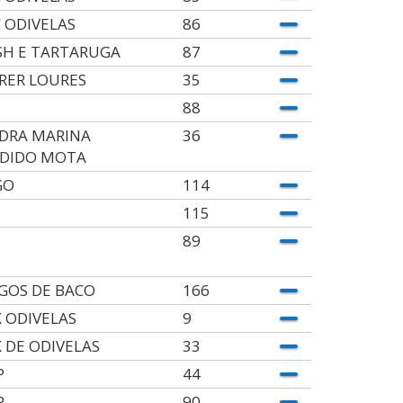
 ODIVELAS
86
SH E TARTARUGA
87
RER LOURES
35
88
DRA MARINA
36
DIDO MOTA
GO
114
115
89
GOS DE BACO
166
X ODIVELAS
9
X DE ODIVELAS
33
P
44
P
90