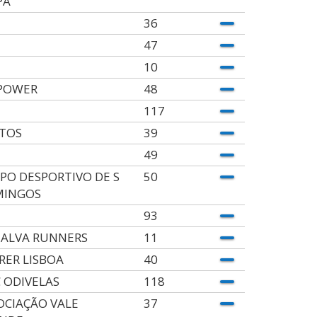
PA
36
47
10
POWER
48
117
TOS
39
49
PO DESPORTIVO DE S
50
MINGOS
93
ALVA RUNNERS
11
RER LISBOA
40
 ODIVELAS
118
OCIAÇÃO VALE
37