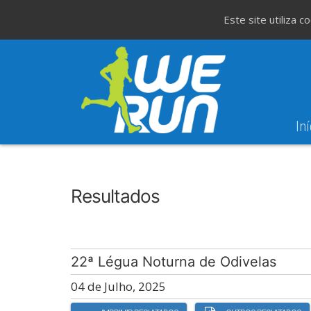
Este site utiliza 
Iní
8
Evento WeT
8ª Corrida de São 
AGO
Resultados
22ª Légua Noturna de Odivelas
04 de Julho, 2025