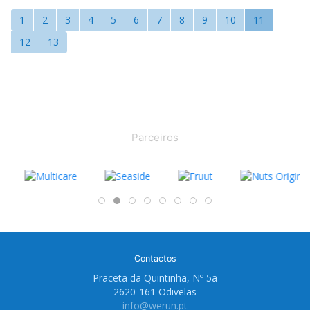
1
2
3
4
5
6
7
8
9
10
11
12
13
Parceiros
Contactos
Praceta da Quintinha, Nº 5a
2620-161 Odivelas
info@werun.pt