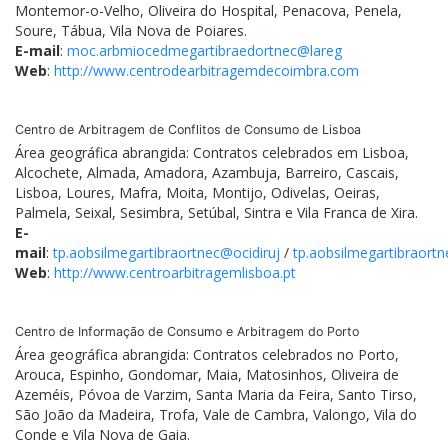
Montemor-o-Velho, Oliveira do Hospital, Penacova, Penela,
Soure, Tábua, Vila Nova de Poiares.
E-mail
:
moc.arbmiocedmegartibraedortnec@lareg
Web
:
http://www.centrodearbitragemdecoimbra.com
Centro de Arbitragem de Conflitos de Consumo de Lisboa
Área geográfica abrangida: Contratos celebrados em Lisboa,
Alcochete, Almada, Amadora, Azambuja, Barreiro, Cascais,
Lisboa, Loures, Mafra, Moita, Montijo, Odivelas, Oeiras,
Palmela, Seixal, Sesimbra, Setúbal, Sintra e Vila Franca de Xira.
E-
mail
:
tp.aobsilmegartibraortnec@ocidiruj
/
tp.aobsilmegartibraort
Web
:
http://www.centroarbitragemlisboa.pt
Centro de Informação de Consumo e Arbitragem do Porto
Área geográfica abrangida: Contratos celebrados no Porto,
Arouca, Espinho, Gondomar, Maia, Matosinhos, Oliveira de
Azeméis, Póvoa de Varzim, Santa Maria da Feira, Santo Tirso,
São João da Madeira, Trofa, Vale de Cambra, Valongo, Vila do
Conde e Vila Nova de Gaia.