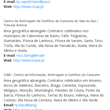
E-mail
:
tp.capelet.liam@pacic
Web
:
http://www.cicap.pt
Centro de Arbitragem de Conflitos de Consumo do Vale do Ave /
Tribunal Arbitral
Área geográfica abrangida: Contratos celebrados nos
municípios de Cabeceiras de Basto, Fafe, Felgueiras,
Guimarães, Póvoa de Lanhoso, Póvoa de Varzim, Santo Tirso,
Trofa, Vila do Conde, Vila Nova de Famalicão, Vizela, Vieira do
Minho e Vizela.
E-mail
:
moc.liamg@evairt
Web
:
http://www.triave.pt
CIAB – Centro de Informação, Arbitragem e Conflitos do Consumo
Área geográfica abrangida: Contratos celebrados em Amares,
Arcos de Valdevez, Barcelos, Braga, Caminha, Esposende,
Melgaço, Monção, Montalegre, Paredes de Coura, Ponte da
Barca, Póvoa do Lanhoso, Terras do Bouro, Valença, Viana do
Castelo, Vila Nova de Cerveira, Vieira do Minho e Vila Verde.
Email
:
tp.baic@lareg
Web
:
http://www.ciab.pt