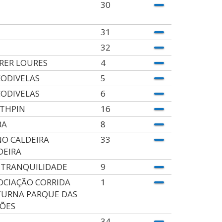
30
31
32
RER LOURES
4
ODIVELAS
5
ODIVELAS
6
THPIN
16
BA
8
O CALDEIRA
33
DEIRA
 TRANQUILIDADE
9
OCIAÇÃO CORRIDA
1
URNA PARQUE DAS
ÕES
34