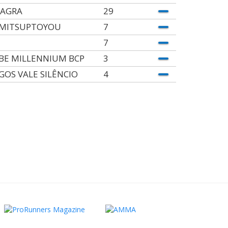
AGRA
29
MITSUPTOYOU
7
7
BE MILLENNIUM BCP
3
GOS VALE SILÊNCIO
4