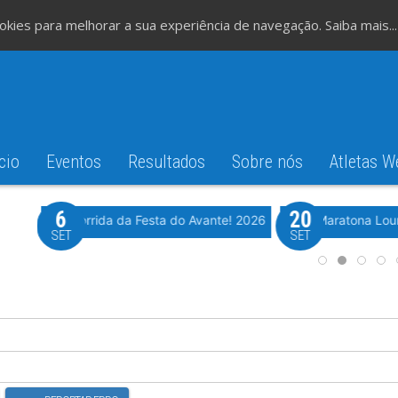
cookies para melhorar a sua experiência de navegação.
Saiba mais...
cio
Eventos
Resultados
Sobre nós
Atletas W
6
20
iming
Evento WeTiming
Romão
37ª Corrida da Festa do Avante! 2026
Meia Maratona Lou
SET
SET