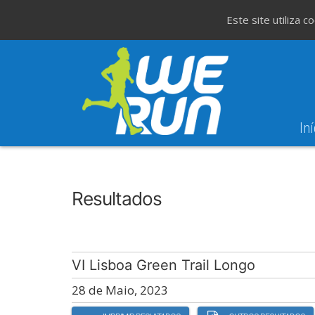
Este site utiliza 
Iní
8
Evento WeT
8ª Corrida de São 
AGO
Resultados
VI Lisboa Green Trail Longo
28 de Maio, 2023