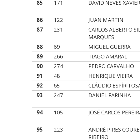
85
171
DAVID NEVES XAVIE
86
122
JUAN MARTIN
87
231
CARLOS ALBERTO SI
MARQUES
88
69
MIGUEL GUERRA
89
266
TIAGO AMARAL
90
274
PEDRO CARVALHO
91
48
HENRIQUE VIEIRA
92
65
CLÁUDIO ESPÍRITO
93
247
DANIEL FARINHA
94
105
JOSÉ CARLOS PEREIR
95
223
ANDRÉ PIRES COURE
RIBEIRO