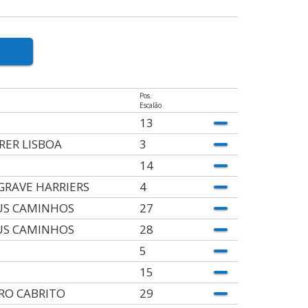
Pos.
Escalão
13
RER LISBOA
3
14
GRAVE HARRIERS
4
S CAMINHOS
27
S CAMINHOS
28
5
15
RO CABRITO
29