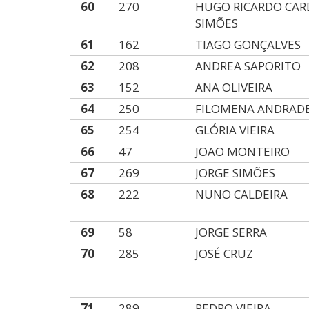
60
270
HUGO RICARDO CA
SIMÕES
61
162
TIAGO GONÇALVES
62
208
ANDREA SAPORITO
63
152
ANA OLIVEIRA
64
250
FILOMENA ANDRAD
65
254
GLÓRIA VIEIRA
66
47
JOAO MONTEIRO
67
269
JORGE SIMÕES
68
222
NUNO CALDEIRA
69
58
JORGE SERRA
70
285
JOSÉ CRUZ
71
289
PEDRO VIEIRA