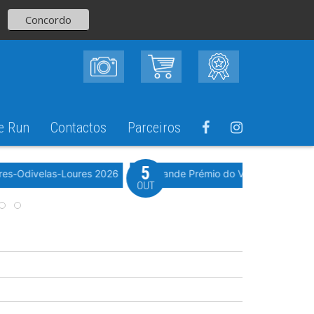
Concordo
e Run
Contactos
Parceiros
5
Evento WeTimi
res-Odivelas-Loures 2026
10º Grande Prémio do Vale Grande 20
OUT