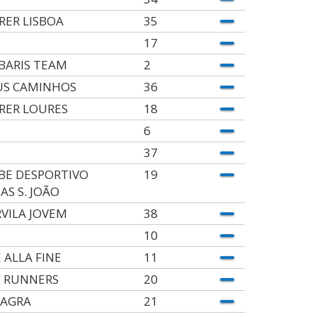
RER LISBOA
35
17
BARIS TEAM
2
S CAMINHOS
36
RER LOURES
18
6
37
BE DESPORTIVO
19
AS S. JOÃO
VILA JOVEM
38
10
E ALLA FINE
11
 RUNNERS
20
AGRA
21