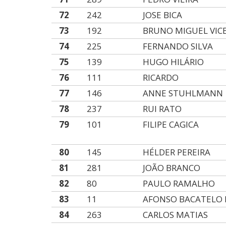
72
242
JOSE BICA
73
192
BRUNO MIGUEL VIC
74
225
FERNANDO SILVA
75
139
HUGO HILÁRIO
76
111
RICARDO
77
146
ANNE STUHLMANN
78
237
RUI RATO
79
101
FILIPE CAGICA
80
145
HÉLDER PEREIRA
81
281
JOÃO BRANCO
82
80
PAULO RAMALHO
83
11
AFONSO BACATELO
84
263
CARLOS MATIAS