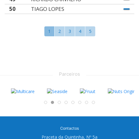
50
TIAGO LOPES
1
2
3
4
5
Parceiros
Contactos
Praceta da Quintinha, Nº 5a