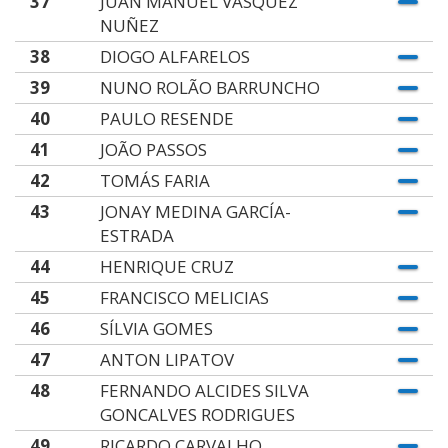
37
JUAN MANUEL VASQUEZ
NUÑEZ
38
DIOGO ALFARELOS
39
NUNO ROLÃO BARRUNCHO
40
PAULO RESENDE
41
JOÃO PASSOS
42
TOMÁS FARIA
43
JONAY MEDINA GARCÍA-
ESTRADA
44
HENRIQUE CRUZ
45
FRANCISCO MELICIAS
46
SÍLVIA GOMES
47
ANTON LIPATOV
48
FERNANDO ALCIDES SILVA
GONCALVES RODRIGUES
49
RICARDO CARVALHO