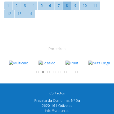
1
2
3
4
5
6
7
8
9
10
11
12
13
14
Parceiros
Contactos
Praceta da Quintinha, Nº 5a
2620-161 Odivelas
info@werun.pt