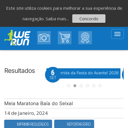
Este site utiliza cookies para melhorar a sua experiência de
navegação.
Saiba mais...
Concordo
Toggl
navig
Resultados
8
6
Evento WeTiming
Evento WeTiming
 Corrida de São Romão
37ª Corrida da Festa do Avante! 2026
M
GO
SET
Meia Maratona Baía do Seixal
14 de Janeiro, 2024
IMPRIMIR RESULTADOS
REPORTAR ERRO