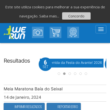
Este site utiliza cookies para melhorar a sua experiência de
navegação.
Saiba mais...
Concordo
Toggl
navig
Resultados
8
6
Evento WeTiming
Evento WeTiming
 Corrida de São Romão
37ª Corrida da Festa do Avante! 2026
M
GO
SET
Meia Maratona Baía do Seixal
14 de Janeiro, 2024
IMPRIMIR RESULTADOS
REPORTAR ERRO