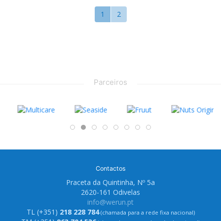
1
2
Parceiros
Contactos
Praceta da Quintinha, Nº 5a
2620-161 Odivelas
info@werun.pt
TL (+351)
218 228 784
(chamada para a rede fixa nacional)