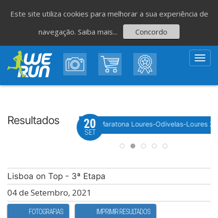
Este site utiliza cookies para melhorar a sua experiência de
navegação.
Saiba mais...
Concordo
Toggl
navig
Resultados
20
Evento WeTiming
 Festa do Avante! 2026
Meia Maratona Loures-Odivelas-Loures 2
SET
Lisboa on Top - 3ª Etapa
04 de Setembro, 2021
FOTOGRAFIAS
IMPRIMIR RESULTADOS