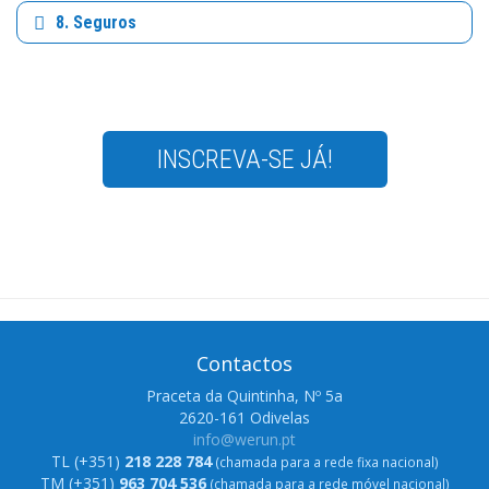
8. Seguros
INSCREVA-SE JÁ!
Contactos
Praceta da Quintinha, Nº 5a
2620-161 Odivelas
info@werun.pt
TL (+351)
218 228 784
(chamada para a rede fixa nacional)
TM (+351)
963 704 536
(chamada para a rede móvel nacional)