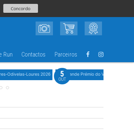
Concordo
e Run
Contactos
Parceiros
5
Evento WeTimi
res-Odivelas-Loures 2026
10º Grande Prémio do Vale Grande 20
OUT