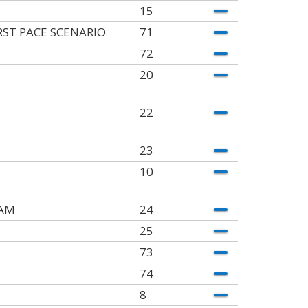
15
ST PACE SCENARIO
71
72
20
22
23
10
AM
24
25
73
74
8