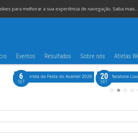
cookies para melhorar a sua experiência de navegação.
Saiba mais...
cio
Eventos
Resultados
Sobre nós
Atletas W
6
20
iming
Evento WeTiming
Romão
37ª Corrida da Festa do Avante! 2026
Meia Maratona Lou
SET
SET