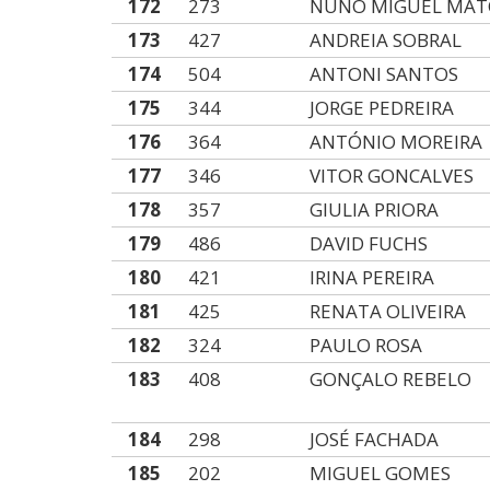
172
273
NUNO MIGUEL MAT
173
427
ANDREIA SOBRAL
174
504
ANTONI SANTOS
175
344
JORGE PEDREIRA
176
364
ANTÓNIO MOREIRA
177
346
VITOR GONCALVES
178
357
GIULIA PRIORA
179
486
DAVID FUCHS
180
421
IRINA PEREIRA
181
425
RENATA OLIVEIRA
182
324
PAULO ROSA
183
408
GONÇALO REBELO
184
298
JOSÉ FACHADA
185
202
MIGUEL GOMES