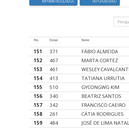
IMPRIMIR RESULTADOS
REPORTAR ERRO
Pos.
Dorsal
Nome
151
371
FÁBIO ALMEIDA
152
467
MARTA CORTEZ
153
461
WESLEY CAVALCANT
154
413
TATIANA URRUTIA
155
510
GYCONGWG KIM
156
340
BEATRIZ SANTOS
157
342
FRANCISCO CAEIRO
158
261
CÁTIA RODRIGUES
159
484
JOSÉ DE LIMA NATA