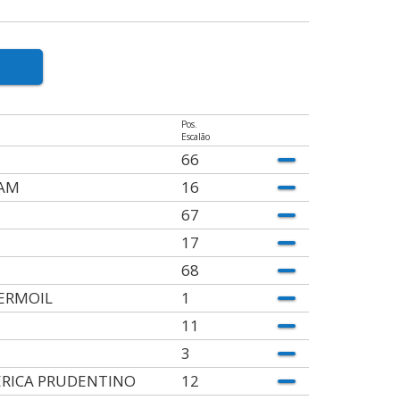
Pos.
Escalão
66
AM
16
67
17
68
ERMOIL
1
11
3
RICA PRUDENTINO
12