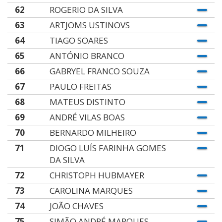
62
ROGERIO DA SILVA
63
ARTJOMS USTINOVS
64
TIAGO SOARES
65
ANTÓNIO BRANCO
66
GABRYEL FRANCO SOUZA
67
PAULO FREITAS
68
MATEUS DISTINTO
69
ANDRÉ VILAS BOAS
70
BERNARDO MILHEIRO
71
DIOGO LUÍS FARINHA GOMES
DA SILVA
72
CHRISTOPH HUBMAYER
73
CAROLINA MARQUES
74
JOÃO CHAVES
75
SIMÃO ANDRÉ MARQUES