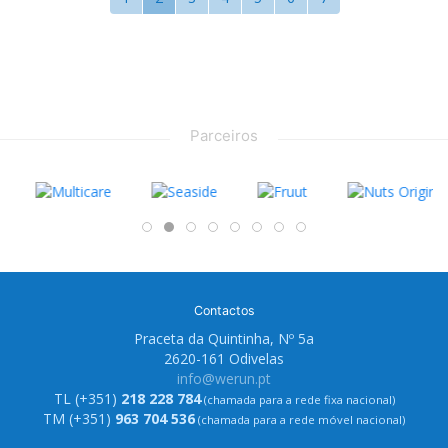
Parceiros
Contactos
Praceta da Quintinha, Nº 5a
2620-161 Odivelas
info@werun.pt
TL (+351)
218 228 784
(chamada para a rede fixa nacional)
TM (+351)
963 704 536
(chamada para a rede móvel nacional)