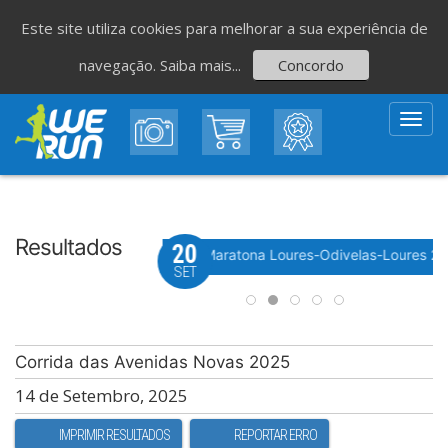
Este site utiliza cookies para melhorar a sua experiência de
navegação.
Saiba mais...
Concordo
Toggl
navig
Resultados
20
Evento WeTiming
 Festa do Avante! 2026
Meia Maratona Loures-Odivelas-Loures 2
SET
Corrida das Avenidas Novas 2025
14 de Setembro, 2025
IMPRIMIR RESULTADOS
REPORTAR ERRO