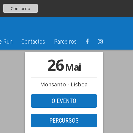
Concordo
e Run
Contactos
Parceiros
26
Mai
Monsanto - Lisboa
O EVENTO
PERCURSOS