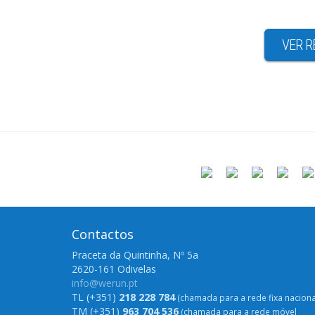
VER R
Contactos
Praceta da Quintinha, Nº 5a
2620-161 Odivelas
info@werun.pt
TL (+351)
218 228 784
(chamada para a rede fixa naciona
TM (+351)
963 704 536
(chamada para a rede móvel