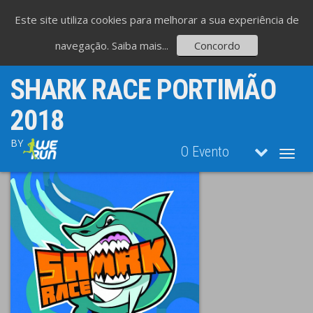
Este site utiliza cookies para melhorar a sua experiência de
navegação.
Saiba mais...
Concordo
SHARK RACE PORTIMÃO
2018
BY
O Evento
Toggl
navig