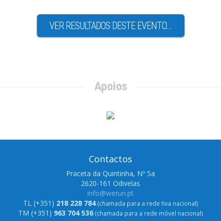
VER RESULTADOS DESTE EVENTO...
Apoios
Contactos
Praceta da Quintinha, Nº 5a
2620-161 Odivelas
info@werun.pt
TL (+351)
218 228 784
(chamada para a rede fixa nacional)
TM (+351)
963 704 536
(chamada para a rede móvel nacional)