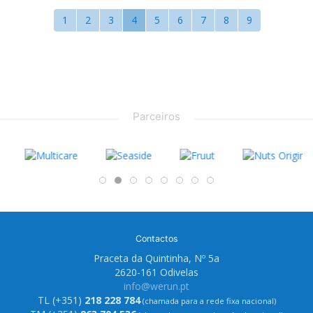
1
2
3
4
5
6
7
8
9
Parceiros
Contactos
Praceta da Quintinha, Nº 5a
2620-161 Odivelas
info@werun.pt
TL (+351)
218 228 784
(chamada para a rede fixa nacional)