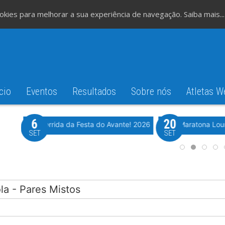
cookies para melhorar a sua experiência de navegação.
Saiba mais...
cio
Eventos
Resultados
Sobre nós
Atletas W
6
20
iming
Evento WeTiming
Romão
37ª Corrida da Festa do Avante! 2026
Meia Maratona Lou
SET
SET
ola - Pares Mistos