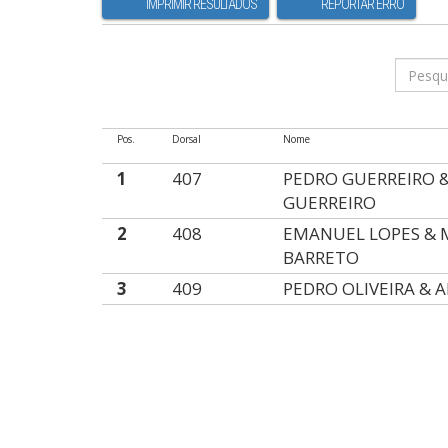
IMPRIMIR RESULTADOS
REPORTAR ERRO
Pos.
Dorsal
Nome
1
407
PEDRO GUERREIRO 
GUERREIRO
2
408
EMANUEL LOPES & 
BARRETO
3
409
PEDRO OLIVEIRA & 