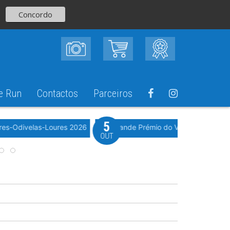
Concordo
e Run
Contactos
Parceiros
5
Evento WeTimi
res-Odivelas-Loures 2026
10º Grande Prémio do Vale Grande 20
OUT