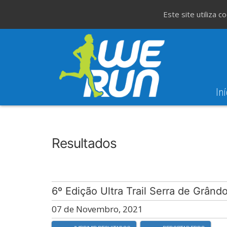
Este site utiliza 
Iní
8
Evento WeT
8ª Corrida de São 
AGO
Resultados
6º Edição Ultra Trail Serra de Grând
07 de Novembro, 2021