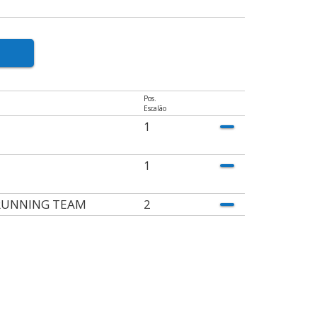
Pos.
Escalão
1
1
RUNNING TEAM
2