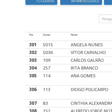
FOTOGRAFIAS
IMPRIMIR RESULTADOS
Pos.
Dorsal
Nome
301
5015
ANGELA NUNES
302
5036
VÍTOR CARVALHO
303
109
CARLOS GALRÃO
304
257
RITA BRANCO
305
114
ANA GOMES
306
113
DIOGO POLICARPO
307
83
CINTHIA ALEXANDR
308
152
ALFREDO JORGE NO