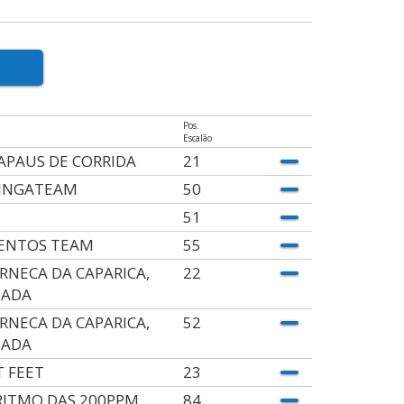
Pos.
Escalão
APAUS DE CORRIDA
21
INGATEAM
50
51
ENTOS TEAM
55
RNECA DA CAPARICA,
22
MADA
RNECA DA CAPARICA,
52
MADA
T FEET
23
RITMO DAS 200PPM
84