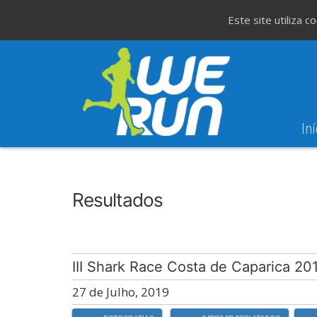
Este site utiliza 
Iní
8
Evento WeT
8ª Corrida de São 
AGO
Resultados
III Shark Race Costa de Caparica 20
27 de Julho, 2019