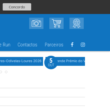
Concordo
e Run
Contactos
Parceiros
5
Evento WeTimi
res-Odivelas-Loures 2026
10º Grande Prémio do Vale Grande 20
OUT