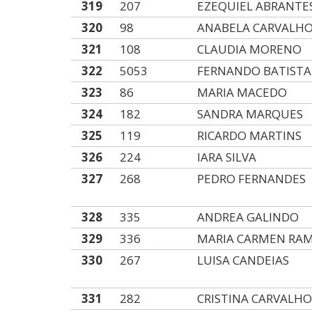
319
207
EZEQUIEL ABRANTE
320
98
ANABELA CARVALH
321
108
CLAUDIA MORENO
322
5053
FERNANDO BATISTA
323
86
MARIA MACEDO
324
182
SANDRA MARQUES
325
119
RICARDO MARTINS
326
224
IARA SILVA
327
268
PEDRO FERNANDES
328
335
ANDREA GALINDO
329
336
MARIA CARMEN RAM
330
267
LUISA CANDEIAS
331
282
CRISTINA CARVALH