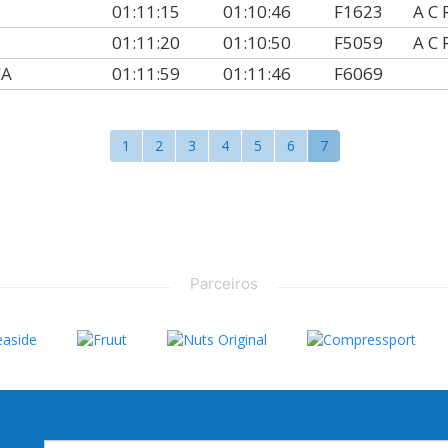
01:11:15
01:10:46
F1623
A C 
01:11:20
01:10:50
F5059
A C 
CA
01:11:59
01:11:46
F6069
1
2
3
4
5
6
7
Parceiros