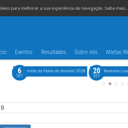
cookies para melhorar a sua experiência de navegação.
Saiba mais...
cio
Eventos
Resultados
Sobre nós
Atletas W
6
20
iming
Evento WeTiming
Romão
37ª Corrida da Festa do Avante! 2026
Meia Maratona Lou
SET
SET
19