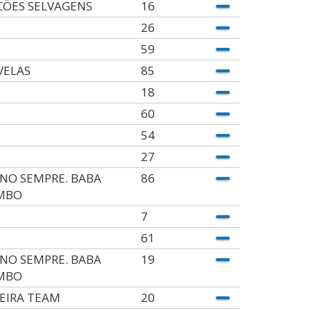
CÖES SELVAGENS
16
26
59
VELAS
85
18
60
54
27
NO SEMPRE. BABA
86
MBO
7
61
NO SEMPRE. BABA
19
MBO
EIRA TEAM
20