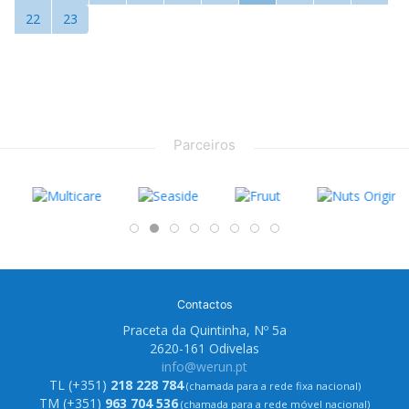
22
23
Parceiros
Contactos
Praceta da Quintinha, Nº 5a
2620-161 Odivelas
info@werun.pt
TL (+351)
218 228 784
(chamada para a rede fixa nacional)
TM (+351)
963 704 536
(chamada para a rede móvel nacional)