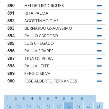
890
HELDER RODRIGUES
891
RITA PALMA
892
AGOSTINHO DIAS
893
BERNARDO GRADISSIMO
894
PAULO CARDOSO
895
LUIS CHEGADO
896
PAULA SOARES
897
TINA OLIVEIRA
898
PAULA LEITE
899
SERGIO SILVA
900
JOSÉ ALBERTO FERNANDES
1
2
3
4
5
6
7
8
9
10
11
12
13
14
15
16
17
18
19
20
21