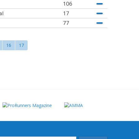
106
al
17
77
16
17