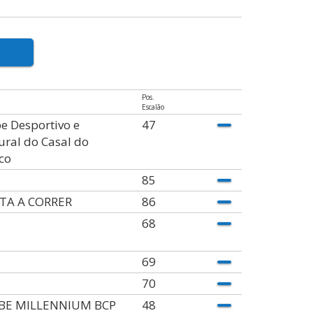
Pos.
Escalão
e Desportivo e
47
ural do Casal do
co
85
TA A CORRER
86
68
69
70
BE MILLENNIUM BCP
48