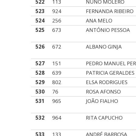
522
113
NUNO MOLERO
523
924
FERNANDA RIBEIRO
524
256
ANA MELO
525
673
ANTÓNIO PESSOA
526
672
ALBANO GINJA
527
151
PEDRO MANUEL PER
528
639
PATRICIA GERALDES
529
802
ELSA RODRIGUES
530
76
ROSA AFONSO
531
965
JOÃO FIALHO
532
964
RITA CAPUCHO
533
133
ANDRÉ BARBOSA