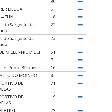
90
RER LISBOA
6
 4 FUN
18
e do Sargento da
22
ada
e do Sargento da
23
ada
BE MILLENNIUM BCP
51
7
ners Pump BPlanet
16
 ALTO DO MOINHO
8
PORTIVO DE
71
VELAS
PORTIVO DE
19
VELAS
ERETREK
73