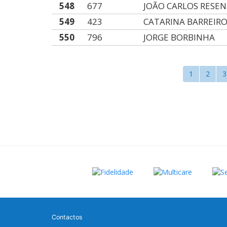
548
677
JOÃO CARLOS RESE
549
423
CATARINA BARREIR
550
796
JORGE BORBINHA
1
2
3
Contactos