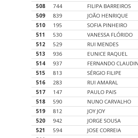
508
744
FILIPA BARREIROS
509
839
JOÃO HENRIQUE
510
195
SOFIA PINHEIRO
511
530
VANESSA FLÓRIDO
512
529
RUI MENDES
513
936
EUNICE RAQUEL
514
937
FERNANDO CLAUDI
515
813
SÉRGIO FILIPE
516
283
RUI AMARAL
517
147
PAULO PAIS
518
590
NUNO CARVALHO
519
812
JOY JOY
520
942
JORGE SOUSA
521
594
JOSE CORREIA