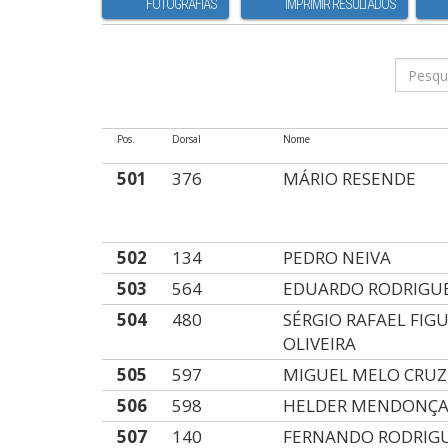
FOTOGRAFIAS
IMPRIMIR RESULTADOS
Pos.
Dorsal
Nome
501
376
MÁRIO RESENDE
502
134
PEDRO NEIVA
503
564
EDUARDO RODRIGU
504
480
SÉRGIO RAFAEL FIG
OLIVEIRA
505
597
MIGUEL MELO CRUZ
506
598
HELDER MENDONÇ
507
140
FERNANDO RODRIG