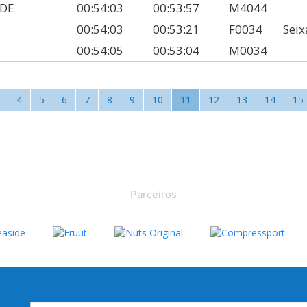
NDE
00:54:03
00:53:57
M4044
O
00:54:03
00:53:21
F0034
Seix
00:54:05
00:53:04
M0034
4
5
6
7
8
9
10
11
12
13
14
15
Parceiros