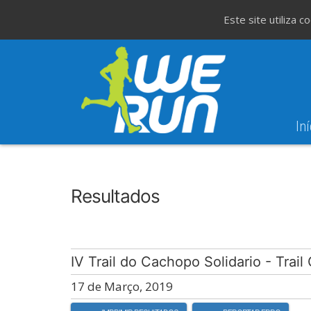
Este site utiliza 
Iní
8
Evento WeT
8ª Corrida de São 
AGO
Resultados
IV Trail do Cachopo Solidario - Trail
17 de Março, 2019