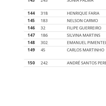
143
243
SÓNIA PALMA
144
318
HENRIQUE FARIA
145
183
NELSON CARMO
146
32
FILIPE GUERREIRO
147
186
SILVINA MARTINS
148
302
EMANUEL PIMENTE
149
45
CARLOS MARTINHO
150
242
ANDRÉ SANTOS PER