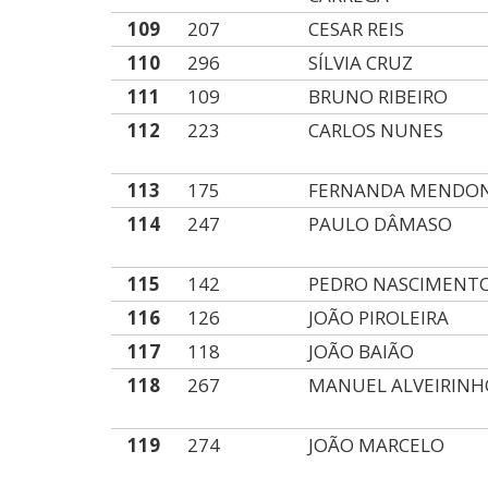
109
207
CESAR REIS
110
296
SÍLVIA CRUZ
111
109
BRUNO RIBEIRO
112
223
CARLOS NUNES
113
175
FERNANDA MENDO
114
247
PAULO DÂMASO
115
142
PEDRO NASCIMENT
116
126
JOÃO PIROLEIRA
117
118
JOÃO BAIÃO
118
267
MANUEL ALVEIRINH
119
274
JOÃO MARCELO