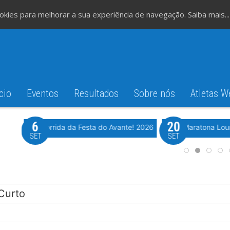
cookies para melhorar a sua experiência de navegação.
Saiba mais...
cio
Eventos
Resultados
Sobre nós
Atletas W
6
20
iming
Evento WeTiming
Romão
37ª Corrida da Festa do Avante! 2026
Meia Maratona Lou
SET
SET
 Curto