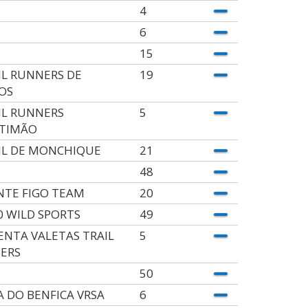
4
6
15
IL RUNNERS DE
19
OS
IL RUNNERS
5
TIMÃO
IL DE MONCHIQUE
21
48
TE FIGO TEAM
20
0 WILD SPORTS
49
ENTA VALETAS TRAIL
5
ERS
50
A DO BENFICA VRSA
6