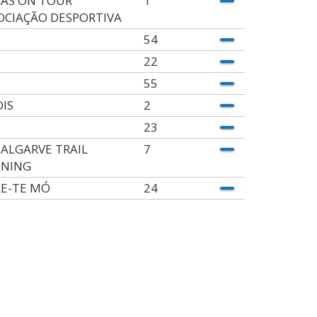
AS ON TOUR
1
OCIAÇÃO DESPORTIVA
54
22
55
OIS
2
23
 ALGARVE TRAIL
7
NING
E-TE MÓ
24