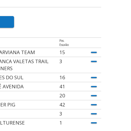
Pos.
Escalão
ARVIANA TEAM
15
ANCA VALETAS TRAIL
3
NERS
ES DO SUL
16
É AVENIDA
41
20
ER PIG
42
3
ALTURENSE
1