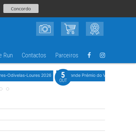
Concordo
e Run
Contactos
Parceiros
5
Evento WeTimi
res-Odivelas-Loures 2026
10º Grande Prémio do Vale Grande 20
OUT