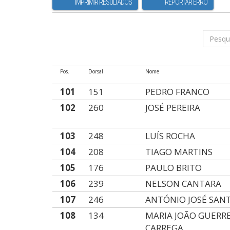
IMPRIMIR RESULTADOS
REPORTAR ERRO
Pos.
Dorsal
Nome
101
151
PEDRO FRANCO
102
260
JOSÉ PEREIRA
103
248
LUÍS ROCHA
104
208
TIAGO MARTINS
105
176
PAULO BRITO
106
239
NELSON CANTARA
107
246
ANTÓNIO JOSÉ SAN
108
134
MARIA JOÃO GUERR
CARREGA