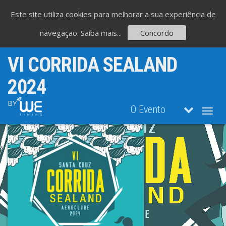
Este site utiliza cookies para melhorar a sua experiência de
navegação.
Saiba mais...
Concordo
VI CORRIDA SEALAND
2024
BY
O Evento
Toggl
navig