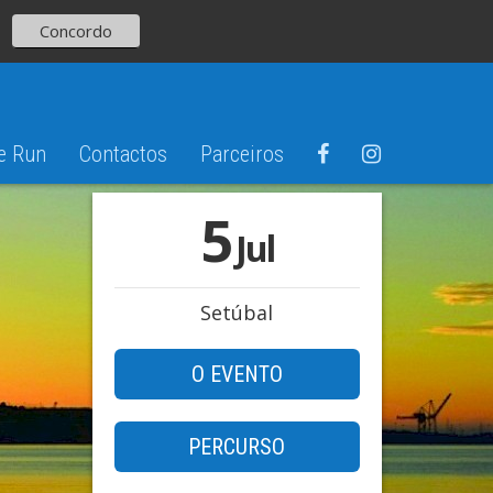
Concordo
e Run
Contactos
Parceiros
5
Jul
Setúbal
O EVENTO
PERCURSO