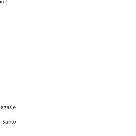
ade.
legas e
r Santo