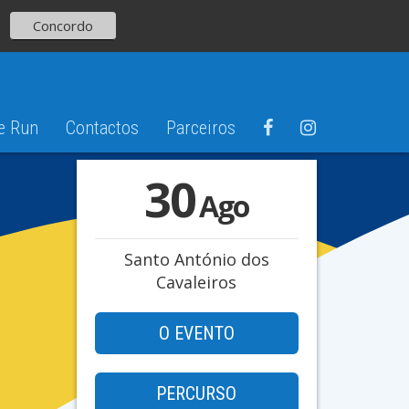
Concordo
e Run
Contactos
Parceiros
30
Ago
Santo António dos
Cavaleiros
O EVENTO
PERCURSO