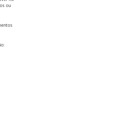
dos ou
amentos
ão: