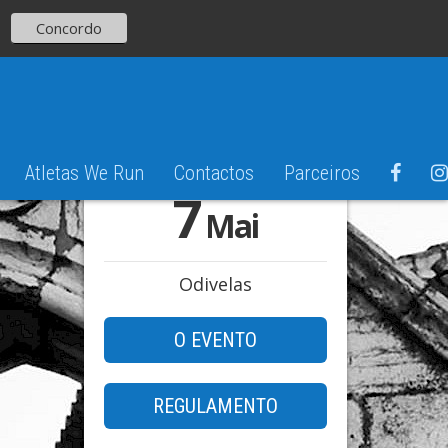
Concordo
Atletas We Run
Contactos
Parceiros
7
Mai
Odivelas
O EVENTO
REGULAMENTO