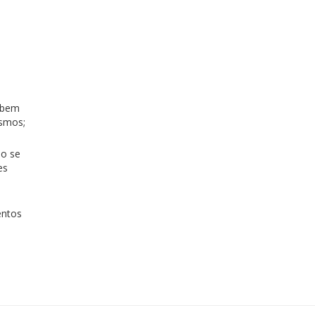
, bem
esmos;
ão se
es
entos