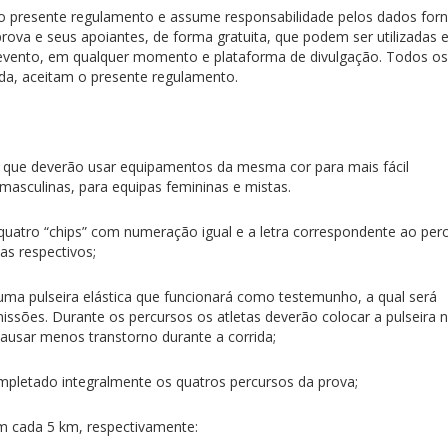
ta o presente regulamento e assume responsabilidade pelos dados forn
rova e seus apoiantes, de forma gratuita, que podem ser utilizadas
 evento, em qualquer momento e plataforma de divulgação. Todos os
ida, aceitam o presente regulamento.
 que deverão usar equipamentos da mesma cor para mais fácil
 masculinas, para equipas femininas e mistas.
 quatro “chips” com numeração igual e a letra correspondente ao per
tas respectivos;
ma pulseira elástica que funcionará como testemunho, a qual será
missões. Durante os percursos os atletas deverão colocar a pulseira 
causar menos transtorno durante a corrida;
mpletado integralmente os quatros percursos da prova;
m cada 5 km, respectivamente: