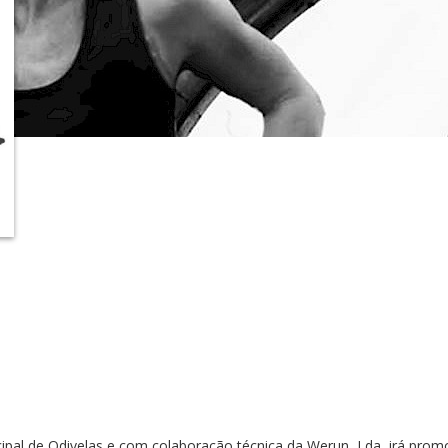
pal de Odivelas e com colaboração técnica da Werun, Lda, irá prom