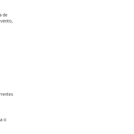
a de
evento,
rrentes
ra o