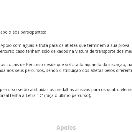
apoio aos participantes;
 Apoio com águas e fruta para os atletas que terminem a sua prova
percurso caso tenham sido deixados na Viatura de transporte dos m
a os Locais de Percurso desde que solicitado aquando da inscrição, n
da aos seus percursos, sendo distribuição dos atletas pelos diferent
mo percurso serão atribuídas as medalhas alusivas para os quatro elem
rsal tenha a Letra “D” (faça o último percurso);
Apoios