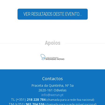
VER RESULTADOS DESTE EVENTO...
Apoios
Contactos
Praceta da Quintinha, Nº 5a
2620-161 Odivelas
info@werun.pt
TL (+351)
218 228 784
(chamada para a rede fixa nacional)
TM (+351)
963 704 536
(chamada para a rede móvel nacional)