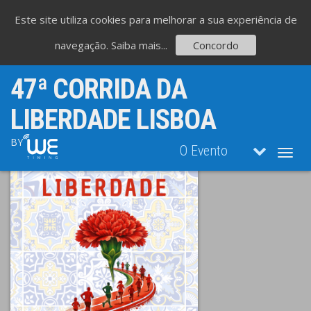
Este site utiliza cookies para melhorar a sua experiência de
navegação.
Saiba mais...
Concordo
47ª CORRIDA DA
LIBERDADE LISBOA
BY
O Evento
Toggl
navig