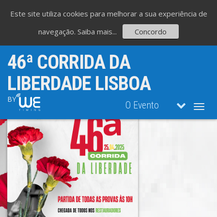
Este site utiliza cookies para melhorar a sua experiência de
navegação.
Saiba mais...
Concordo
46ª CORRIDA DA
LIBERDADE LISBOA
BY
O Evento
Toggl
navig