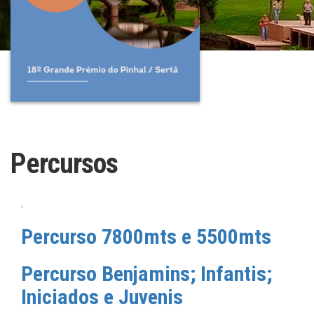
Percursos
.
Percurso 7800mts e 5500mts
Percurso Benjamins; Infantis;
Iniciados e Juvenis