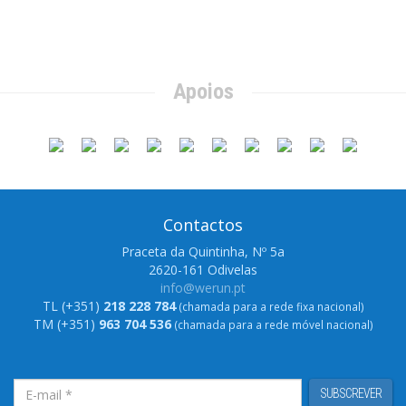
Apoios
Contactos
Praceta da Quintinha, Nº 5a
2620-161 Odivelas
info@werun.pt
TL (+351)
218 228 784
(chamada para a rede fixa nacional)
TM (+351)
963 704 536
(chamada para a rede móvel nacional)
SUBSCREVER