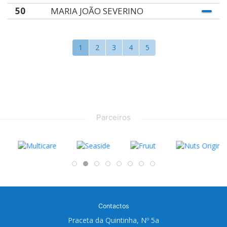
50
MARIA JOÃO SEVERINO
1
2
3
4
5
Parceiros
Contactos
Praceta da Quintinha, Nº 5a