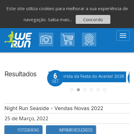
Este site utiliza cookies para melhorar a sua experiência de
navegação.
Saiba mais...
Concordo
Toggl
navig
Resultados
8
6
Evento WeTiming
Evento WeTiming
 Corrida de São Romão
37ª Corrida da Festa do Avante! 2026
M
GO
SET
Night Run Seaside - Vendas Novas 2022
25 de Março, 2022
FOTOGRAFIAS
IMPRIMIR RESULTADOS