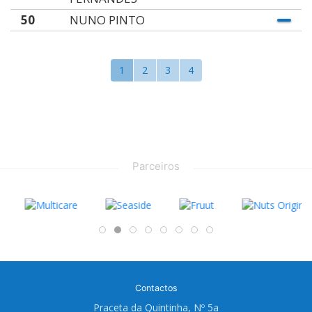
50
NUNO PINTO
1
2
3
4
Parceiros
Contactos
Praceta da Quintinha, Nº 5a