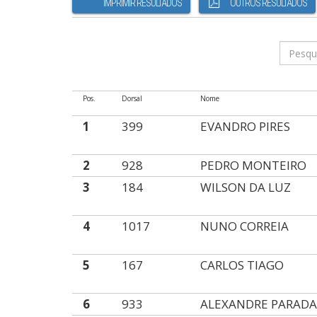
IMPRIMIR RESULTADOS
OUTROS RESULTADOS
Pos.
Dorsal
Nome
1
399
EVANDRO PIRES
2
928
PEDRO MONTEIRO
3
184
WILSON DA LUZ
4
1017
NUNO CORREIA
5
167
CARLOS TIAGO
6
933
ALEXANDRE PARAD