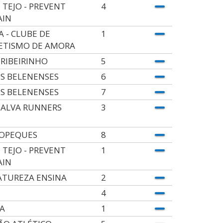
 TEJO - PREVENT
4
AIN
A - CLUBE DE
1
ETISMO DE AMORA
 RIBEIRINHO
5
OS BELENENSES
6
OS BELENENSES
7
ALVA RUNNERS
3
OPEQUES
8
 TEJO - PREVENT
1
AIN
ATUREZA ENSINA
2
4
A
1