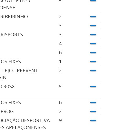
ÃO ATLÉTICO
5
OENSE
 RIBEIRINHO
2
3
RISPORTS
3
4
6
 OS FIXES
1
 TEJO - PREVENT
2
AIN
0.30SX
5
 OS FIXES
6
XPROG
2
OCIAÇÃO DESPORTIVA
9
ES APELAÇONENSES