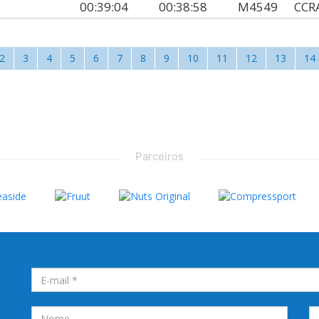
00:39:04
00:38:58
M4549
CCR
2
3
4
5
6
7
8
9
10
11
12
13
14
Parceiros