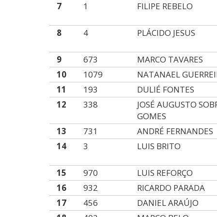
7
1
FILIPE REBELO
8
4
PLÁCIDO JESUS
9
673
MARCO TAVARES
10
1079
NATANAEL GUERRE
11
193
DULIÉ FONTES
12
338
JOSÉ AUGUSTO SOB
GOMES
13
731
ANDRÉ FERNANDES
14
3
LUIS BRITO
15
970
LUIS REFORÇO
16
932
RICARDO PARADA
17
456
DANIEL ARAÚJO