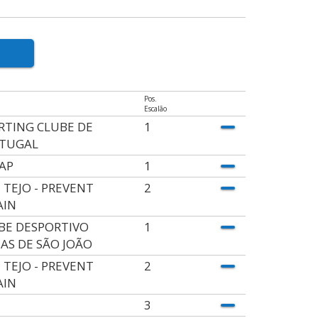
Pos.
Escalão
RTING CLUBE DE
1
TUGAL
AP
1
 TEJO - PREVENT
2
AIN
BE DESPORTIVO
1
IAS DE SÃO JOÃO
 TEJO - PREVENT
2
AIN
3