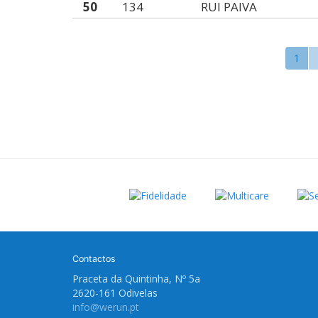
50
134
RUI PAIVA
1
Contactos
Praceta da Quintinha, Nº 5a
2620-161 Odivelas
info@werun.pt