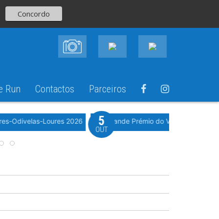
Concordo
e Run
Contactos
Parceiros
5
Evento WeTimi
res-Odivelas-Loures 2026
10º Grande Prémio do Vale Grande 20
OUT