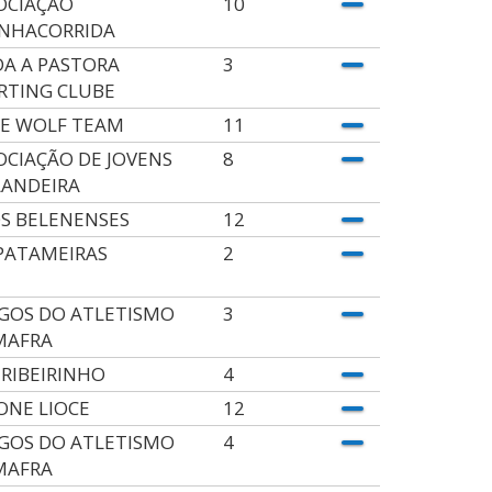
OCIAÇÃO
10
NHACORRIDA
DA A PASTORA
3
RTING CLUBE
E WOLF TEAM
11
OCIAÇÃO DE JOVENS
8
LANDEIRA
OS BELENENSES
12
.PATAMEIRAS
2
GOS DO ATLETISMO
3
MAFRA
 RIBEIRINHO
4
ONE LIOCE
12
GOS DO ATLETISMO
4
MAFRA