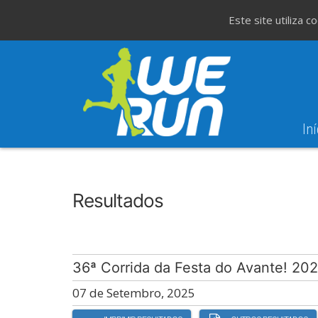
Este site utiliza 
Iní
8
Evento WeT
8ª Corrida de São 
AGO
Resultados
36ª Corrida da Festa do Avante! 20
07 de Setembro, 2025