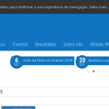
cookies para melhorar a sua experiência de navegação.
Saiba mais...
cio
Eventos
Resultados
Sobre nós
Atletas W
6
20
iming
Evento WeTiming
Romão
37ª Corrida da Festa do Avante! 2026
Meia Maratona Lou
SET
SET
25