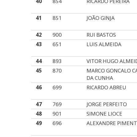
40
854
RICARDO PEREIRA
41
851
JOÃO GINJA
42
900
RUI BASTOS
43
651
LUIS ALMEIDA
44
893
VITOR HUGO ALMEI
45
870
MARCO GONCALO C
DA CUNHA
46
699
RICARDO ABREU
47
769
JORGE PERFEITO
48
901
SIMONE LIOCE
49
696
ALEXANDRE PIMEN